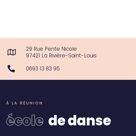
29 Rue Pente Nicole
97421 La Rivière-Saint-Louis
0693 13 83 95
À
L
A
R
É
U
N
I
O
N
é
c
o
l
e
d
e
d
a
n
s
e