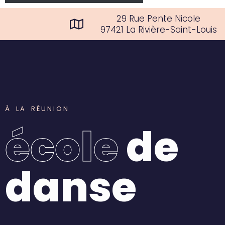
29 Rue Pente Nicole
97421 La Rivière-Saint-Louis
À
L
A
R
É
U
N
I
O
N
é
c
o
l
e
d
e
d
a
n
s
e