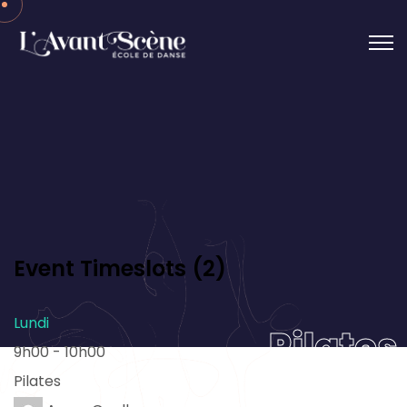
Event Timeslots (2)
Lundi
Pilates
9h00
-
10h00
Pilates