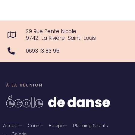
29 Rue Pente Nicole
97421 La Rivière-Saint-Louis
0693 13 83 95
À
L
A
R
É
U
N
I
O
N
é
c
o
l
e
d
e
d
a
n
s
e
Accueil
Cours
Equipe
Planning & tarifs
Galerie